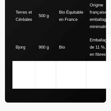
Origine
Terres et
Bio Équitable
française,
500 g
Céréales
en France
emballage
minimaliste
Emballage r
Bjorg
900 g
Bio
de 11 %, ri
en fibres
Conditionn
Farmer’s
18 kg
Bio
en vrac, id
professionn