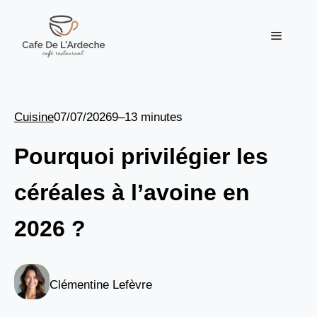
Aller
au
Menu
contenu
Cuisine
07/07/2026
9–13 minutes
Pourquoi privilégier les
céréales à l’avoine en
2026 ?
Clémentine Lefèvre