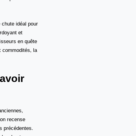
 chute idéal pour
erdoyant et
tisseurs en quête
x commodités, la
savoir
anciennes,
 on recense
es précédentes.