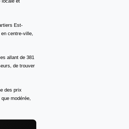
 locale et
rtiers Est-
n centre-ville,
ces allant de 381
seurs, de trouver
e des prix
en que modérée,