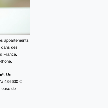
les appartements
ou dans des
d France,
-Rhone.
/m²
. Un
’à 434 600 €
cieuse de