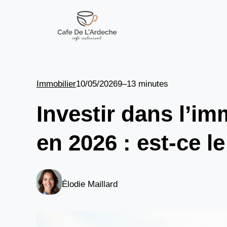
Aller
au
contenu
Immobilier
10/05/2026
9–13 minutes
Investir dans l’i
en 2026 : est-ce 
Élodie Maillard