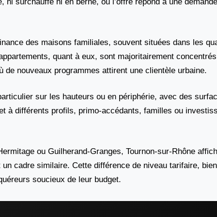
, ni surchauffé ni en berne, où l’offre répond à une demande
inance des maisons familiales, souvent situées dans les qua
partements, quant à eux, sont majoritairement concentrés e
ù de nouveaux programmes attirent une clientèle urbaine.
 particulier sur les hauteurs ou en périphérie, avec des surfa
t à différents profils, primo-accédants, familles ou investis
Hermitage ou Guilherand-Granges, Tournon-sur-Rhône affich
 un cadre similaire. Cette différence de niveau tarifaire, bi
quéreurs soucieux de leur budget.