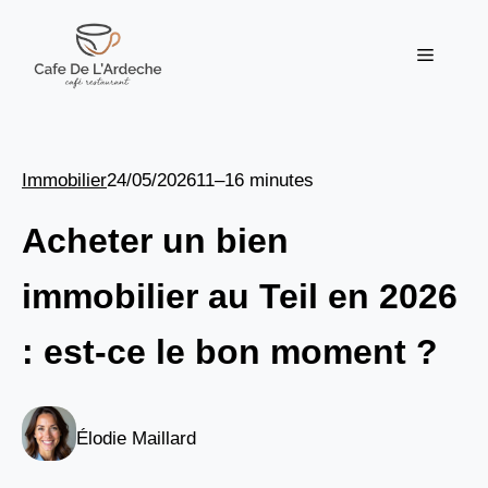
Aller
au
Menu
contenu
Immobilier
24/05/2026
11–16 minutes
Acheter un bien
immobilier au Teil en 2026
: est-ce le bon moment ?
Élodie Maillard