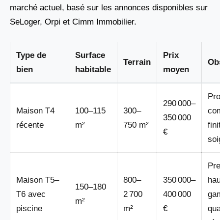
marché actuel, basé sur les annonces disponibles sur
SeLoger, Orpi et Cimm Immobilier.
Type de
Surface
Prix
Terrain
Ob
bien
habitable
moyen
Pr
290 000–
Maison T4
100–115
300–
co
350 000
récente
m²
750 m²
fin
€
so
Pre
Maison T5–
800–
350 000–
hau
150–180
T6 avec
2 700
400 000
ga
m²
piscine
m²
€
qua