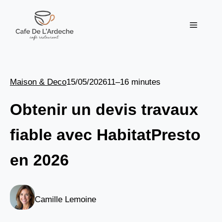
Aller
au
Menu
contenu
Maison & Deco
15/05/2026
11–16 minutes
Obtenir un devis travaux
fiable avec HabitatPresto
en 2026
Camille Lemoine